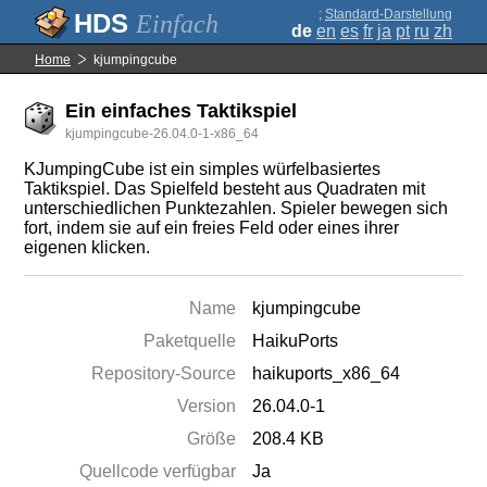
;
Standard-Darstellung
Einfach
de
en
es
fr
ja
pt
ru
zh
Home
kjumpingcube
Ein einfaches Taktikspiel
kjumpingcube-26.04.0-1-x86_64
KJumpingCube ist ein simples würfelbasiertes
Taktikspiel. Das Spielfeld besteht aus Quadraten mit
unterschiedlichen Punktezahlen. Spieler bewegen sich
fort, indem sie auf ein freies Feld oder eines ihrer
eigenen klicken.
Name
kjumpingcube
Paketquelle
HaikuPorts
Repository-Source
haikuports_x86_64
Version
26.04.0-1
Größe
208.4 KB
Quellcode verfügbar
Ja