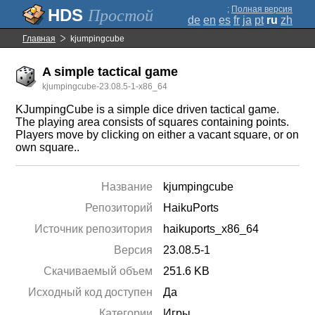
;
Полная версия
Простой
de
en
es
fr
ja
pt
ru
zh
Главная
kjumpingcube
A simple tactical game
kjumpingcube-23.08.5-1-x86_64
KJumpingCube is a simple dice driven tactical game.
The playing area consists of squares containing points.
Players move by clicking on either a vacant square, or on
own square..
Название
kjumpingcube
Репозиторий
HaikuPorts
Источник репозитория
haikuports_x86_64
Версия
23.08.5-1
Скачиваемый объем
251.6 KB
Исходный код доступен
Да
Категории
Игры