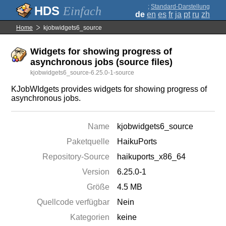
;
Standard-Darstellung
Einfach
de
en
es
fr
ja
pt
ru
zh
Home
kjobwidgets6_source
Widgets for showing progress of
asynchronous jobs (source files)
kjobwidgets6_source-6.25.0-1-source
KJobWIdgets provides widgets for showing progress of
asynchronous jobs.
Name
kjobwidgets6_source
Paketquelle
HaikuPorts
Repository-Source
haikuports_x86_64
Version
6.25.0-1
Größe
4.5 MB
Quellcode verfügbar
Nein
Kategorien
keine