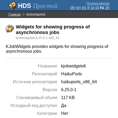
;
Полная версия
Простой
de
en
es
fr
ja
pt
ru
zh
Главная
kjobwidgets6
Widgets for showing progress of
asynchronous jobs
kjobwidgets6-6.25.0-1-x86_64
KJobWIdgets provides widgets for showing progress of
asynchronous jobs.
Название
kjobwidgets6
Репозиторий
HaikuPorts
Источник репозитория
haikuports_x86_64
Версия
6.25.0-1
Скачиваемый объем
117 KB
Исходный код доступен
Да
Категории
Нет