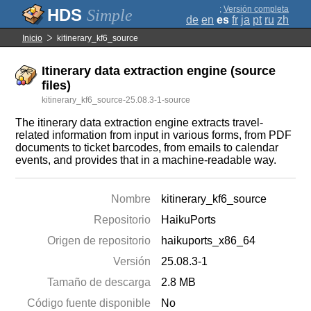
;
Versión completa
Simple
de
en
es
fr
ja
pt
ru
zh
Inicio
kitinerary_kf6_source
Itinerary data extraction engine (source
files)
kitinerary_kf6_source-25.08.3-1-source
The itinerary data extraction engine extracts travel-
related information from input in various forms, from PDF
documents to ticket barcodes, from emails to calendar
events, and provides that in a machine-readable way.
Nombre
kitinerary_kf6_source
Repositorio
HaikuPorts
Origen de repositorio
haikuports_x86_64
Versión
25.08.3-1
Tamaño de descarga
2.8 MB
Código fuente disponible
No