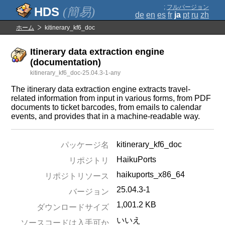
;
フルバージョン
(簡易)
de
en
es
fr
ja
pt
ru
zh
ホーム
kitinerary_kf6_doc
Itinerary data extraction engine
(documentation)
kitinerary_kf6_doc-25.04.3-1-any
The itinerary data extraction engine extracts travel-
related information from input in various forms, from PDF
documents to ticket barcodes, from emails to calendar
events, and provides that in a machine-readable way.
kitinerary_kf6_doc
パッケージ名
HaikuPorts
リポジトリ
haikuports_x86_64
リポジトリソース
25.04.3-1
バージョン
1,001.2 KB
ダウンロードサイズ
いいえ
ソースコードは入手可か