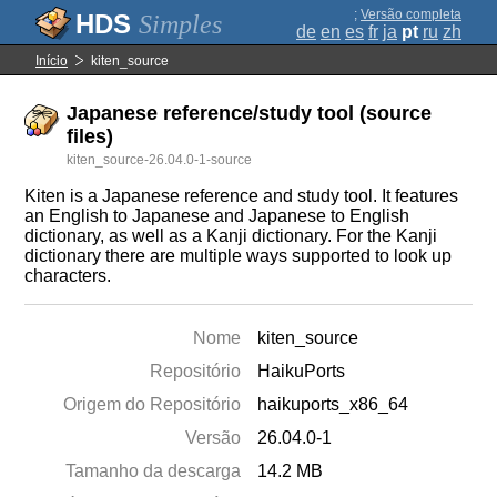
;
Versão completa
Simples
de
en
es
fr
ja
pt
ru
zh
Início
kiten_source
Japanese reference/study tool (source
files)
kiten_source-26.04.0-1-source
Kiten is a Japanese reference and study tool. It features
an English to Japanese and Japanese to English
dictionary, as well as a Kanji dictionary. For the Kanji
dictionary there are multiple ways supported to look up
characters.
Nome
kiten_source
Repositório
HaikuPorts
Origem do Repositório
haikuports_x86_64
Versão
26.04.0-1
Tamanho da descarga
14.2 MB