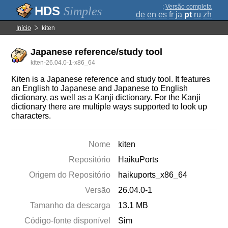
;
Versão completa
Simples
de
en
es
fr
ja
pt
ru
zh
Início
kiten
Japanese reference/study tool
kiten-26.04.0-1-x86_64
Kiten is a Japanese reference and study tool. It features
an English to Japanese and Japanese to English
dictionary, as well as a Kanji dictionary. For the Kanji
dictionary there are multiple ways supported to look up
characters.
Nome
kiten
Repositório
HaikuPorts
Origem do Repositório
haikuports_x86_64
Versão
26.04.0-1
Tamanho da descarga
13.1 MB
Código-fonte disponível
Sim