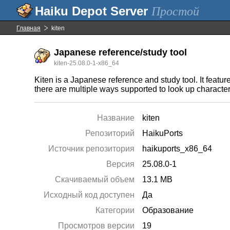
Простой
Главная
kiten
Japanese reference/study tool
kiten-25.08.0-1-x86_64
Kiten is a Japanese reference and study tool. It featu
there are multiple ways supported to look up character
Название
kiten
Репозиторий
HaikuPorts
Источник репозитория
haikuports_x86_64
Версия
25.08.0-1
Скачиваемый объем
13.1 MB
Исходный код доступен
Да
Категории
Образование
Просмотров версии
19