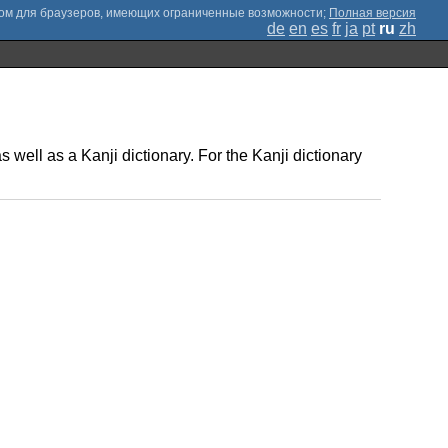
;
Полная версия
de
en
es
fr
ja
pt
ru
zh
 well as a Kanji dictionary. For the Kanji dictionary