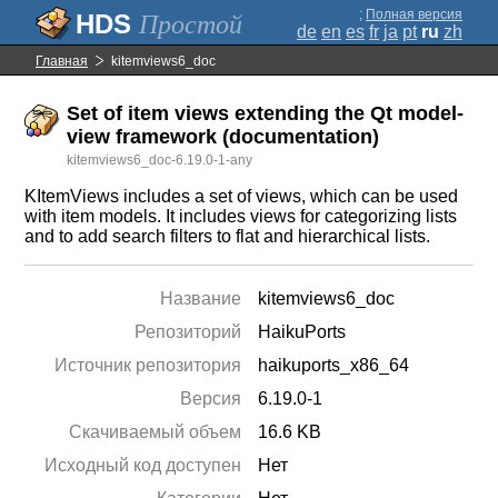
;
Полная версия
Простой
de
en
es
fr
ja
pt
ru
zh
Главная
kitemviews6_doc
Set of item views extending the Qt model-
view framework (documentation)
kitemviews6_doc-6.19.0-1-any
KItemViews includes a set of views, which can be used
with item models. It includes views for categorizing lists
and to add search filters to flat and hierarchical lists.
Название
kitemviews6_doc
Репозиторий
HaikuPorts
Источник репозитория
haikuports_x86_64
Версия
6.19.0-1
Скачиваемый объем
16.6 KB
Исходный код доступен
Нет