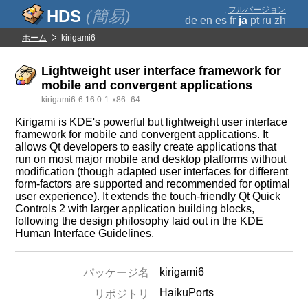
;
フルバージョン
(簡易)
de
en
es
fr
ja
pt
ru
zh
ホーム
kirigami6
Lightweight user interface framework for
mobile and convergent applications
kirigami6-6.16.0-1-x86_64
Kirigami is KDE's powerful but lightweight user interface
framework for mobile and convergent applications. It
allows Qt developers to easily create applications that
run on most major mobile and desktop platforms without
modification (though adapted user interfaces for different
form-factors are supported and recommended for optimal
user experience). It extends the touch-friendly Qt Quick
Controls 2 with larger application building blocks,
following the design philosophy laid out in the KDE
Human Interface Guidelines.
kirigami6
パッケージ名
HaikuPorts
リポジトリ