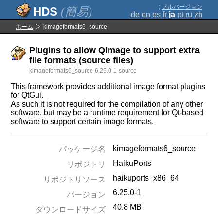
;
フルバージョン
(簡易)
de
en
es
fr
ja
pt
ru
zh
ホーム
kimageformats6_source
Plugins to allow QImage to support extra
file formats (source files)
kimageformats6_source-6.25.0-1-source
This framework provides additional image format plugins
for QtGui.
As such it is not required for the compilation of any other
software, but may be a runtime requirement for Qt-based
software to support certain image formats.
kimageformats6_source
パッケージ名
HaikuPorts
リポジトリ
haikuports_x86_64
リポジトリソース
6.25.0-1
バージョン
40.8 MB
ダウンロードサイズ