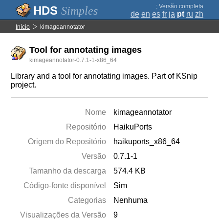
;
Versão completa
Simples
de
en
es
fr
ja
pt
ru
zh
Início
kimageannotator
Tool for annotating images
kimageannotator-0.7.1-1-x86_64
Library and a tool for annotating images. Part of KSnip
project.
Nome
kimageannotator
Repositório
HaikuPorts
Origem do Repositório
haikuports_x86_64
Versão
0.7.1-1
Tamanho da descarga
574.4 KB
Código-fonte disponível
Sim
Categorias
Nenhuma
Visualizações da Versão
9