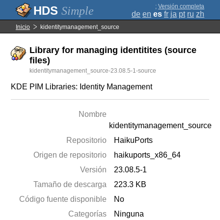
;
Versión completa
Simple
de
en
es
fr
ja
pt
ru
zh
Inicio
kidentitymanagement_source
Library for managing identitites (source
files)
kidentitymanagement_source-23.08.5-1-source
KDE PIM Libraries: Identity Management
Nombre
kidentitymanagement_source
Repositorio
HaikuPorts
Origen de repositorio
haikuports_x86_64
Versión
23.08.5-1
Tamaño de descarga
223.3 KB
Código fuente disponible
No
Categorías
Ninguna