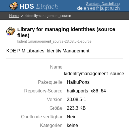
;
Standard-Darstellung
Einfach
de
en
es
fr
ja
pt
ru
zh
Home
kidentitymanagement_source
Library for managing identitites (source
files)
kidentitymanagement_source-23.08.5-1-source
KDE PIM Libraries: Identity Management
Name
kidentitymanagement_source
Paketquelle
HaikuPorts
Repository-Source
haikuports_x86_64
Version
23.08.5-1
Größe
223.3 KB
Quellcode verfügbar
Nein
Kategorien
keine