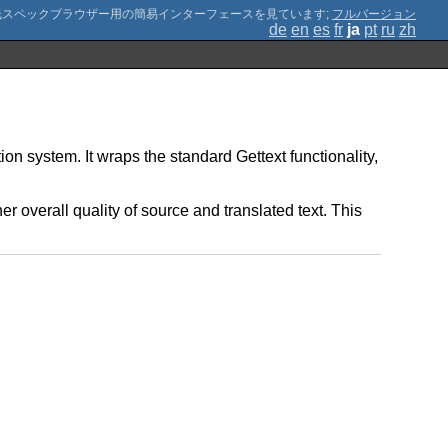
;
フルバージョン
de
en
es
fr
ja
pt
ru
zh
ion system. It wraps the standard Gettext functionality,
r overall quality of source and translated text. This