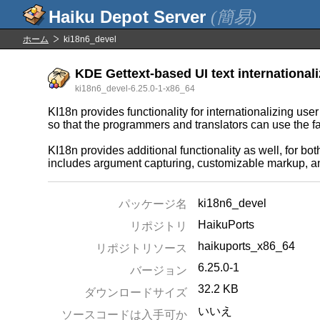
(簡易)
ホーム
ki18n6_devel
KDE Gettext-based UI text internationali
ki18n6_devel-6.25.0-1-x86_64
KI18n provides functionality for internationalizing user
so that the programmers and translators can use the fa
KI18n provides additional functionality as well, for bo
includes argument capturing, customizable markup, and
ki18n6_devel
パッケージ名
HaikuPorts
リポジトリ
haikuports_x86_64
リポジトリソース
6.25.0-1
バージョン
32.2 KB
ダウンロードサイズ
いいえ
ソースコードは入手可か