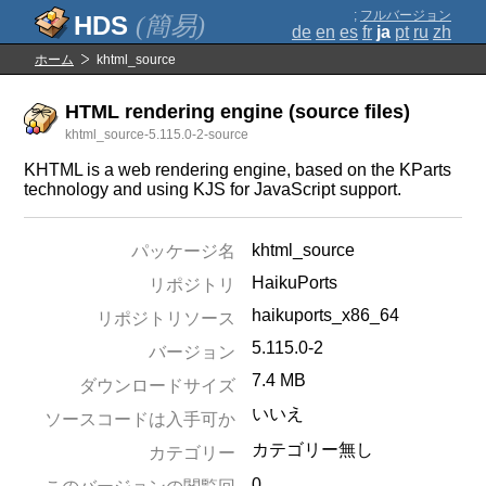
;
フルバージョン
(簡易)
de
en
es
fr
ja
pt
ru
zh
ホーム
khtml_source
HTML rendering engine (source files)
khtml_source-5.115.0-2-source
KHTML is a web rendering engine, based on the KParts
technology and using KJS for JavaScript support.
khtml_source
パッケージ名
HaikuPorts
リポジトリ
haikuports_x86_64
リポジトリソース
5.115.0-2
バージョン
7.4 MB
ダウンロードサイズ
いいえ
ソースコードは入手可か
カテゴリー無し
カテゴリー
0