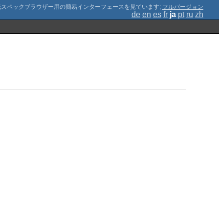
;
フルバージョン
de
en
es
fr
ja
pt
ru
zh