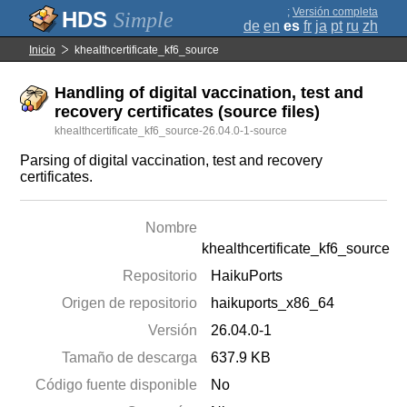
;
Versión completa
Simple
de
en
es
fr
ja
pt
ru
zh
Inicio
khealthcertificate_kf6_source
Handling of digital vaccination, test and
recovery certificates (source files)
khealthcertificate_kf6_source-26.04.0-1-source
Parsing of digital vaccination, test and recovery
certificates.
Nombre
khealthcertificate_kf6_source
Repositorio
HaikuPorts
Origen de repositorio
haikuports_x86_64
Versión
26.04.0-1
Tamaño de descarga
637.9 KB
Código fuente disponible
No