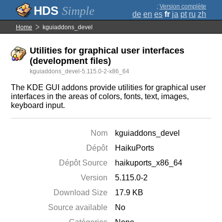
;
Version complète
Simple
de
en
es
fr
ja
pt
ru
zh
Home
kguiaddons_devel
Utilities for graphical user interfaces
(development files)
kguiaddons_devel-5.115.0-2-x86_64
The KDE GUI addons provide utilities for graphical user
interfaces in the areas of colors, fonts, text, images,
keyboard input.
Nom
kguiaddons_devel
Dépôt
HaikuPorts
Dépôt Source
haikuports_x86_64
Version
5.115.0-2
Download Size
17.9 KB
Source available
No