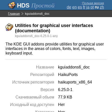
;
Полная версия
Простой
de
en
es
fr
ja
pt
ru
zh
Главная
kguiaddons6_doc
Utilities for graphical user interfaces
(documentation)
kguiaddons6_doc-6.25.0-1-any
The KDE GUI addons provide utilities for graphical user
interfaces in the areas of colors, fonts, text, images,
keyboard input.
Название
kguiaddons6_doc
Репозиторий
HaikuPorts
Источник репозитория
haikuports_x86_64
Версия
6.25.0-1
Скачиваемый объем
77.9 KB
Исходный код доступен
Нет