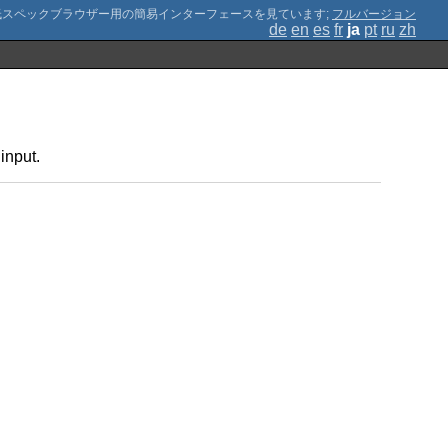
;
フルバージョン
de
en
es
fr
ja
pt
ru
zh
input.