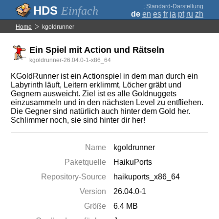
;
Standard-Darstellung
Einfach
de
en
es
fr
ja
pt
ru
zh
Home
kgoldrunner
Ein Spiel mit Action und Rätseln
kgoldrunner-26.04.0-1-x86_64
KGoldRunner ist ein Actionspiel in dem man durch ein
Labyrinth läuft, Leitern erklimmt, Löcher gräbt und
Gegnern ausweicht. Ziel ist es alle Goldnuggets
einzusammeln und in den nächsten Level zu entfliehen.
Die Gegner sind natürlich auch hinter dem Gold her.
Schlimmer noch, sie sind hinter dir her!
Name
kgoldrunner
Paketquelle
HaikuPorts
Repository-Source
haikuports_x86_64
Version
26.04.0-1
Größe
6.4 MB