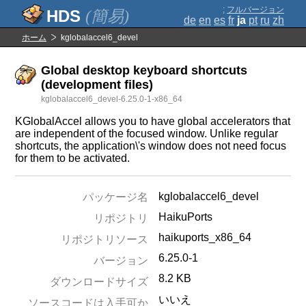
;
フルバージョン
(簡易)
de
en
es
fr
ja
pt
ru
zh
ホーム
kglobalaccel6_devel
Global desktop keyboard shortcuts
(development files)
kglobalaccel6_devel-6.25.0-1-x86_64
KGlobalAccel allows you to have global accelerators that
are independent of the focused window. Unlike regular
shortcuts, the application\'s window does not need focus
for them to be activated.
kglobalaccel6_devel
パッケージ名
HaikuPorts
リポジトリ
haikuports_x86_64
リポジトリソース
6.25.0-1
バージョン
8.2 KB
ダウンロードサイズ
いいえ
ソースコードは入手可か