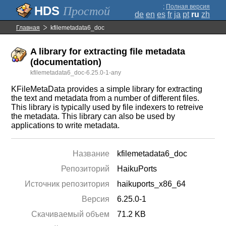
;
Полная версия
Простой
de
en
es
fr
ja
pt
ru
zh
Главная
kfilemetadata6_doc
A library for extracting file metadata
(documentation)
kfilemetadata6_doc-6.25.0-1-any
KFileMetaData provides a simple library for extracting
the text and metadata from a number of different files.
This library is typically used by file indexers to retreive
the metadata. This library can also be used by
applications to write metadata.
Название
kfilemetadata6_doc
Репозиторий
HaikuPorts
Источник репозитория
haikuports_x86_64
Версия
6.25.0-1
Скачиваемый объем
71.2 KB