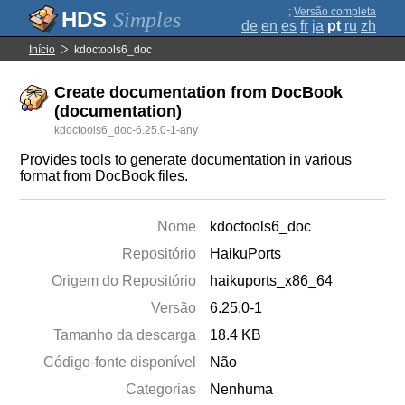
;
Versão completa
Simples
de
en
es
fr
ja
pt
ru
zh
Início
kdoctools6_doc
Create documentation from DocBook
(documentation)
kdoctools6_doc-6.25.0-1-any
Provides tools to generate documentation in various
format from DocBook files.
Nome
kdoctools6_doc
Repositório
HaikuPorts
Origem do Repositório
haikuports_x86_64
Versão
6.25.0-1
Tamanho da descarga
18.4 KB
Código-fonte disponível
Não
Categorias
Nenhuma