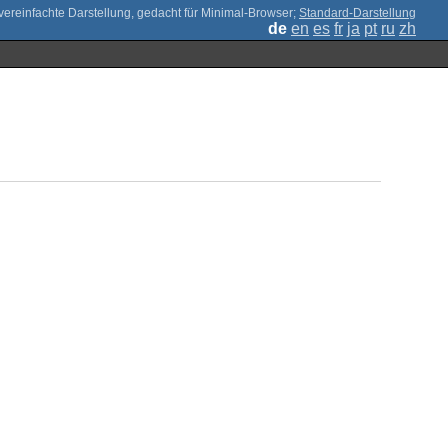
;
Standard-Darstellung
de
en
es
fr
ja
pt
ru
zh