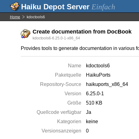
Einfach
Home
kdoctools6
Create documentation from DocBook
kdoctools6-6.25.0-1-x86_64
Provides tools to generate documentation in various f
Name
kdoctools6
Paketquelle
HaikuPorts
Repository-Source
haikuports_x86_64
Version
6.25.0-1
Größe
510 KB
Quellcode verfügbar
Ja
Kategorien
keine
Versionsanzeigen
0