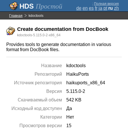
;
Полная версия
Простой
de
en
es
fr
ja
pt
ru
zh
Главная
kdoctools
Create documentation from DocBook
kdoctools-5.115.0-2-x86_64
Provides tools to generate documentation in various
format from DocBook files.
Название
kdoctools
Репозиторий
HaikuPorts
Источник репозитория
haikuports_x86_64
Версия
5.115.0-2
Скачиваемый объем
542 KB
Исходный код доступен
Да
Категории
Нет
Просмотров версии
15