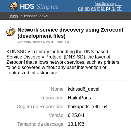
;
Versão completa
Simples
de
en
es
fr
ja
pt
ru
zh
Início
kdnssd6_devel
Network service discovery using Zeroconf
(development files)
kdnssd6_devel-6.25.0-1-x86_64
KDNSSD is a library for handling the DNS-based
Service Discovery Protocol (DNS-SD), the layer of
Zeroconf that allows network services, such as printers,
to be discovered without any user intervention or
centralized infrastructure.
Nome
kdnssd6_devel
Repositório
HaikuPorts
Origem do Repositório
haikuports_x86_64
Versão
6.25.0-1
Tamanho da descarga
13.1 KB