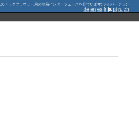
;
フルバージョン
de
en
es
fr
ja
pt
ru
zh