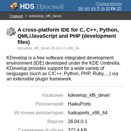
;
Полная версия
Простой
de
en
es
fr
ja
pt
ru
zh
Главная
kdevelop_kf6_devel
A cross-platform IDE for C, C++, Python,
QML/JavaScript and PHP (development
files)
kdevelop_kf6_devel-26.04.0-1-x86_64
KDevelop is a free software integrated development
environment (IDE) developed under the KDE Umbrella.
KDevelop provides support for a wide variety of
languages (such as C/C++, Python, PHP, Ruby, ...) via
an extensible plugin framework.
Название
kdevelop_kf6_devel
Репозиторий
HaikuPorts
Источник репозитория
haikuports_x86_64
Версия
26.04.0-1
Скачиваемый объем
372.4 KB