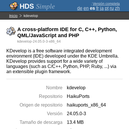
;
Versión completa
Simple
de
en
es
fr
ja
pt
ru
zh
Inicio
kdevelop
A cross-platform IDE for C, C++, Python,
QML/JavaScript and PHP
kdevelop-24.05.0-3-x86_64
KDevelop is a free software integrated development
environment (IDE) developed under the KDE Umbrella.
KDevelop provides support for a wide variety of
languages (such as C/C++, Python, PHP, Ruby, ...) via
an extensible plugin framework.
Nombre
kdevelop
Repositorio
HaikuPorts
Origen de repositorio
haikuports_x86_64
Versión
24.05.0-3
Tamaño de descarga
13.4 MB