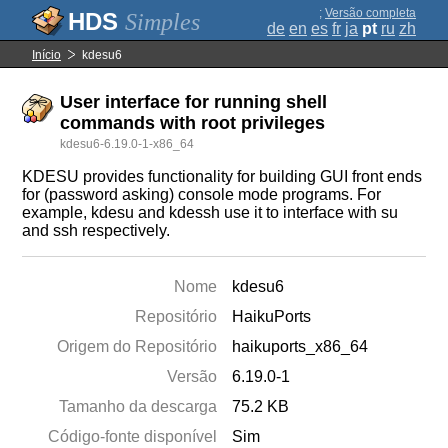
;
Versão completa
Simples
de
en
es
fr
ja
pt
ru
zh
Início
kdesu6
User interface for running shell
commands with root privileges
kdesu6-6.19.0-1-x86_64
KDESU provides functionality for building GUI front ends
for (password asking) console mode programs. For
example, kdesu and kdessh use it to interface with su
and ssh respectively.
Nome
kdesu6
Repositório
HaikuPorts
Origem do Repositório
haikuports_x86_64
Versão
6.19.0-1
Tamanho da descarga
75.2 KB
Código-fonte disponível
Sim