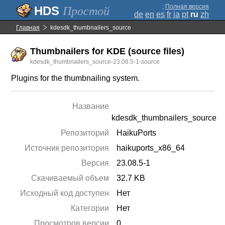
;
Полная версия
Простой
de
en
es
fr
ja
pt
ru
zh
Главная
kdesdk_thumbnailers_source
Thumbnailers for KDE (source files)
kdesdk_thumbnailers_source-23.08.5-1-source
Plugins for the thumbnailing system.
Название
kdesdk_thumbnailers_source
Репозиторий
HaikuPorts
Источник репозитория
haikuports_x86_64
Версия
23.08.5-1
Скачиваемый объем
32.7 KB
Исходный код доступен
Нет
Категории
Нет
Просмотров версии
0