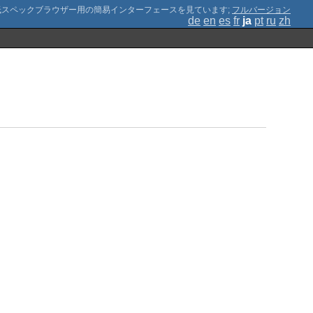
;
フルバージョン
de
en
es
fr
ja
pt
ru
zh