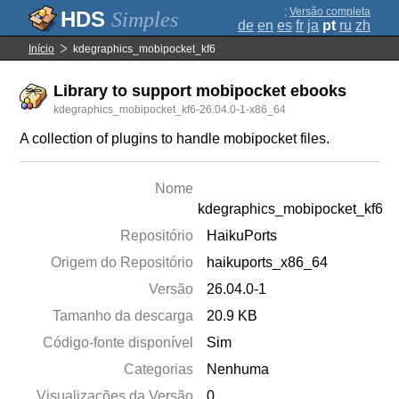
;
Versão completa
Simples
de
en
es
fr
ja
pt
ru
zh
Início
kdegraphics_mobipocket_kf6
Library to support mobipocket ebooks
kdegraphics_mobipocket_kf6-26.04.0-1-x86_64
A collection of plugins to handle mobipocket files.
Nome
kdegraphics_mobipocket_kf6
Repositório
HaikuPorts
Origem do Repositório
haikuports_x86_64
Versão
26.04.0-1
Tamanho da descarga
20.9 KB
Código-fonte disponível
Sim
Categorias
Nenhuma
Visualizações da Versão
0