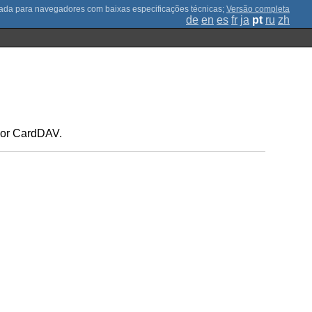
;
Versão completa
de
en
es
fr
ja
pt
ru
zh
 or CardDAV.