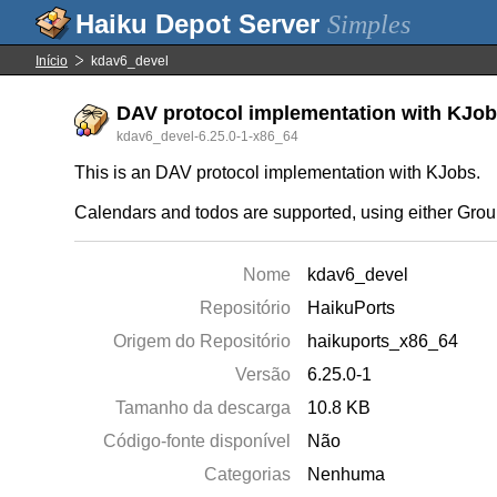
Simples
Início
kdav6_devel
DAV protocol implementation with KJobs
kdav6_devel-6.25.0-1-x86_64
This is an DAV protocol implementation with KJobs.
Calendars and todos are supported, using either Gr
Nome
kdav6_devel
Repositório
HaikuPorts
Origem do Repositório
haikuports_x86_64
Versão
6.25.0-1
Tamanho da descarga
10.8 KB
Código-fonte disponível
Não
Categorias
Nenhuma