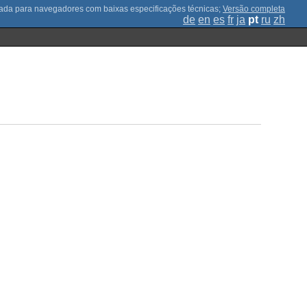
;
Versão completa
de
en
es
fr
ja
pt
ru
zh