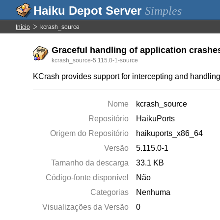
Simples
Início
kcrash_source
Graceful handling of application crashes
kcrash_source-5.115.0-1-source
KCrash provides support for intercepting and handling
Nome
kcrash_source
Repositório
HaikuPorts
Origem do Repositório
haikuports_x86_64
Versão
5.115.0-1
Tamanho da descarga
33.1 KB
Código-fonte disponível
Não
Categorias
Nenhuma
Visualizações da Versão
0