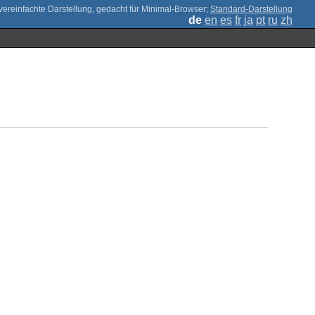
;
Standard-Darstellung
de
en
es
fr
ja
pt
ru
zh