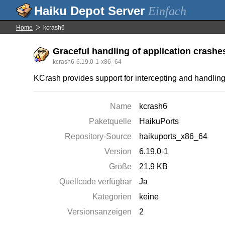
Einfach
Home
kcrash6
Graceful handling of application crashe
kcrash6-6.19.0-1-x86_64
KCrash provides support for intercepting and handling
Name
kcrash6
Paketquelle
HaikuPorts
Repository-Source
haikuports_x86_64
Version
6.19.0-1
Größe
21.9 KB
Quellcode verfügbar
Ja
Kategorien
keine
Versionsanzeigen
2