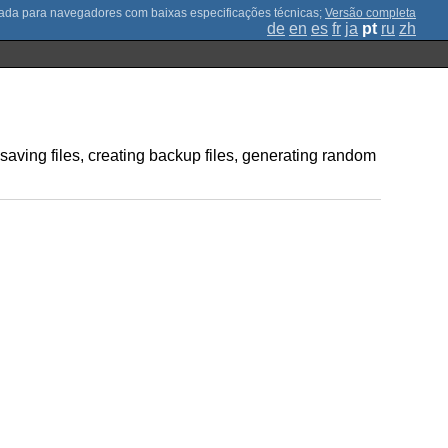
;
Versão completa
de
en
es
fr
ja
pt
ru
zh
aving files, creating backup files, generating random