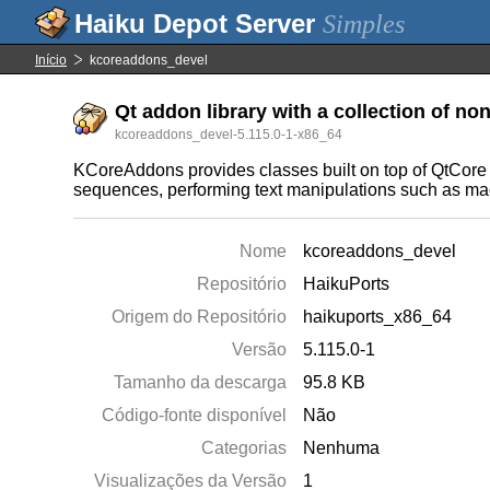
Simples
Início
kcoreaddons_devel
Qt addon library with a collection of non
kcoreaddons_devel-5.115.0-1-x86_64
KCoreAddons provides classes built on top of QtCore t
sequences, performing text manipulations such as ma
Nome
kcoreaddons_devel
Repositório
HaikuPorts
Origem do Repositório
haikuports_x86_64
Versão
5.115.0-1
Tamanho da descarga
95.8 KB
Código-fonte disponível
Não
Categorias
Nenhuma
Visualizações da Versão
1