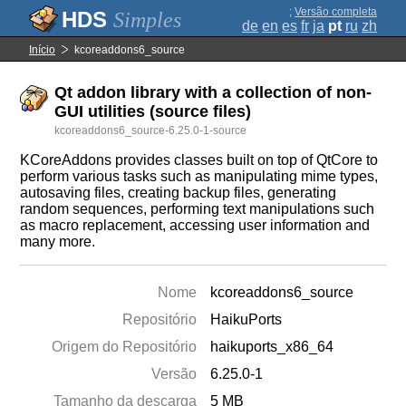
;
Versão completa
Simples
de
en
es
fr
ja
pt
ru
zh
Início
kcoreaddons6_source
Qt addon library with a collection of non-
GUI utilities (source files)
kcoreaddons6_source-6.25.0-1-source
KCoreAddons provides classes built on top of QtCore to
perform various tasks such as manipulating mime types,
autosaving files, creating backup files, generating
random sequences, performing text manipulations such
as macro replacement, accessing user information and
many more.
Nome
kcoreaddons6_source
Repositório
HaikuPorts
Origem do Repositório
haikuports_x86_64
Versão
6.25.0-1
Tamanho da descarga
5 MB