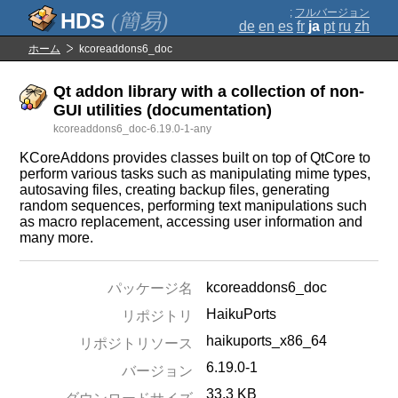
;
フルバージョン
(簡易)
de
en
es
fr
ja
pt
ru
zh
ホーム
kcoreaddons6_doc
Qt addon library with a collection of non-
GUI utilities (documentation)
kcoreaddons6_doc-6.19.0-1-any
KCoreAddons provides classes built on top of QtCore to
perform various tasks such as manipulating mime types,
autosaving files, creating backup files, generating
random sequences, performing text manipulations such
as macro replacement, accessing user information and
many more.
kcoreaddons6_doc
パッケージ名
HaikuPorts
リポジトリ
haikuports_x86_64
リポジトリソース
6.19.0-1
バージョン
33.3 KB