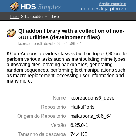
;
Versão completa
Simples
de
en
es
fr
ja
pt
ru
zh
Início
kcoreaddons6_devel
Qt addon library with a collection of non-
GUI utilities (development files)
kcoreaddons6_devel-6.25.0-1-x86_64
KCoreAddons provides classes built on top of QtCore to
perform various tasks such as manipulating mime types,
autosaving files, creating backup files, generating
random sequences, performing text manipulations such
as macro replacement, accessing user information and
many more.
Nome
kcoreaddons6_devel
Repositório
HaikuPorts
Origem do Repositório
haikuports_x86_64
Versão
6.25.0-1
Tamanho da descarga
74.4 KB