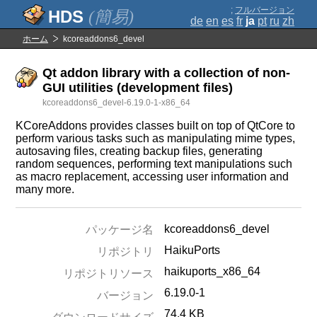
;
フルバージョン
(簡易)
de
en
es
fr
ja
pt
ru
zh
ホーム
kcoreaddons6_devel
Qt addon library with a collection of non-
GUI utilities (development files)
kcoreaddons6_devel-6.19.0-1-x86_64
KCoreAddons provides classes built on top of QtCore to
perform various tasks such as manipulating mime types,
autosaving files, creating backup files, generating
random sequences, performing text manipulations such
as macro replacement, accessing user information and
many more.
kcoreaddons6_devel
パッケージ名
HaikuPorts
リポジトリ
haikuports_x86_64
リポジトリソース
6.19.0-1
バージョン
74.4 KB