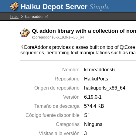
Simple
Inicio
kcoreaddons6
Qt addon library with a collection of non
kcoreaddons6-6.19.0-1-x86_64
KCoreAddons provides classes built on top of QtCore t
sequences, performing text manipulations such as ma
Nombre
kcoreaddons6
Repositorio
HaikuPorts
Origen de repositorio
haikuports_x86_64
Versión
6.19.0-1
Tamaño de descarga
574.4 KB
Código fuente disponible
Sí
Categorías
Ninguna
Visitas a la versión
3