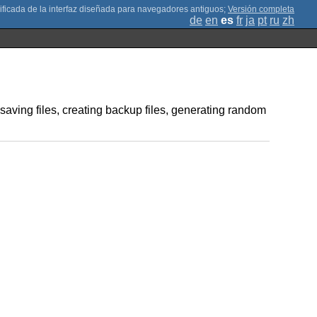
;
Versión completa
de
en
es
fr
ja
pt
ru
zh
aving files, creating backup files, generating random