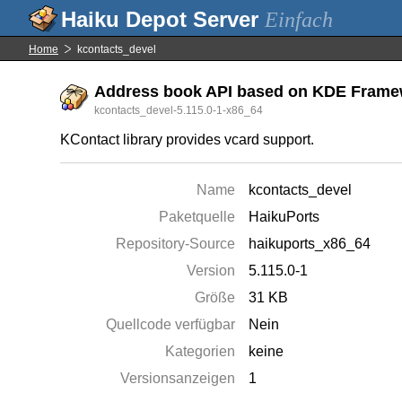
Einfach
Home
kcontacts_devel
Address book API based on KDE Framew
kcontacts_devel-5.115.0-1-x86_64
KContact library provides vcard support.
Name
kcontacts_devel
Paketquelle
HaikuPorts
Repository-Source
haikuports_x86_64
Version
5.115.0-1
Größe
31 KB
Quellcode verfügbar
Nein
Kategorien
keine
Versionsanzeigen
1