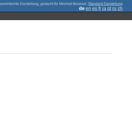
;
Standard-Darstellung
de
en
es
fr
ja
pt
ru
zh