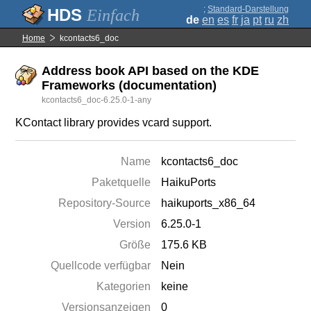
;
Standard-Darstellung
Einfach
de
en
es
fr
ja
pt
ru
zh
Home
kcontacts6_doc
Address book API based on the KDE
Frameworks (documentation)
kcontacts6_doc-6.25.0-1-any
KContact library provides vcard support.
Name
kcontacts6_doc
Paketquelle
HaikuPorts
Repository-Source
haikuports_x86_64
Version
6.25.0-1
Größe
175.6 KB
Quellcode verfügbar
Nein
Kategorien
keine
Versionsanzeigen
0