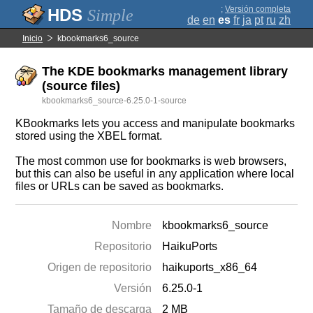
;
Versión completa
Simple
de
en
es
fr
ja
pt
ru
zh
Inicio
kbookmarks6_source
The KDE bookmarks management library
(source files)
kbookmarks6_source-6.25.0-1-source
KBookmarks lets you access and manipulate bookmarks
stored using the XBEL format.
The most common use for bookmarks is web browsers,
but this can also be useful in any application where local
files or URLs can be saved as bookmarks.
Nombre
kbookmarks6_source
Repositorio
HaikuPorts
Origen de repositorio
haikuports_x86_64
Versión
6.25.0-1
Tamaño de descarga
2 MB