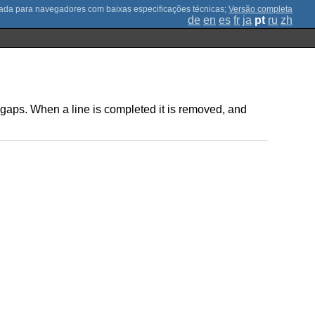
;
Versão completa
de
en
es
fr
ja
pt
ru
zh
ny gaps. When a line is completed it is removed, and