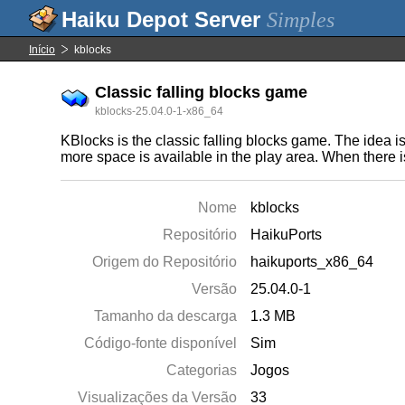
Simples
Início
kblocks
Classic falling blocks game
kblocks-25.04.0-1-x86_64
KBlocks is the classic falling blocks game. The idea is
more space is available in the play area. When there is
Nome
kblocks
Repositório
HaikuPorts
Origem do Repositório
haikuports_x86_64
Versão
25.04.0-1
Tamanho da descarga
1.3 MB
Código-fonte disponível
Sim
Categorias
Jogos
Visualizações da Versão
33