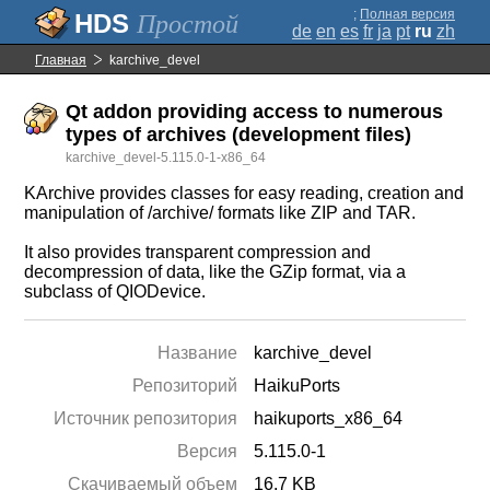
;
Полная версия
Простой
de
en
es
fr
ja
pt
ru
zh
Главная
karchive_devel
Qt addon providing access to numerous
types of archives (development files)
karchive_devel-5.115.0-1-x86_64
KArchive provides classes for easy reading, creation and
manipulation of /archive/ formats like ZIP and TAR.
It also provides transparent compression and
decompression of data, like the GZip format, via a
subclass of QIODevice.
Название
karchive_devel
Репозиторий
HaikuPorts
Источник репозитория
haikuports_x86_64
Версия
5.115.0-1
Скачиваемый объем
16.7 KB